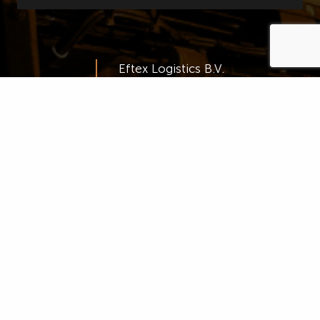
Eftex Logistics B.V.
Ariënsstraat 61-63
5931 HM Tegelen
Nederland
+31 (0)77 39 614 90
info@eftexlogistics.nl
Cookie Beleid
Privacy Policy
Disclaimer