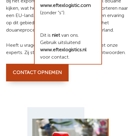
Bij het exporteren naar Zwitserland komt wel douane
www.eftexlogistic.com
kijken, wat het iets lastiger maakt dan transporteren naar
(zonder “s”).
een EU-land. Door onze uitgebreide kennis en ervaring
op dit gebied, helpen wij u moeiteloos door het
douaneproces heen bij transport naar Zwitserland.
Dit is
niet
van ons.
Gebruik uitsluitend
Heeft u vragen? Neem direct contact op met onze
www.eftexlogistics.nl
experts. Zij staan klaar om uw vragen te beantwoorden.
voor contact.
CONTACT OPNEMEN