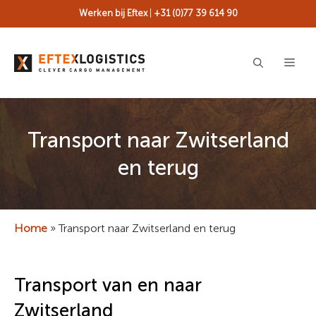
Ga
Werken bij Eftex
|
+31 (0)77 39 614 90
naar
de
inhoud
ME
Transport naar Zwitserland
en terug
Home
»
Transport naar Zwitserland en terug
Transport van en naar
Zwitserland