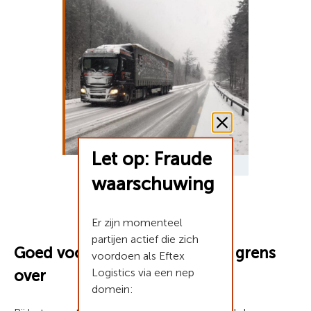
Let op: Fraude
waarschuwing
Er zijn momenteel
partijen actief die zich
Goed voorbereid de Zwitserse grens
voordoen als Eftex
Logistics via een nep
over
domein: