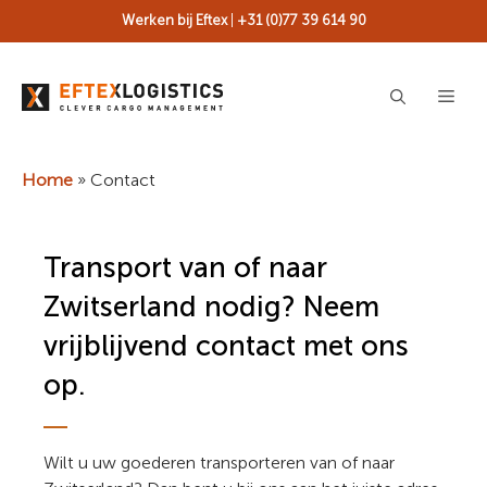
Ga
Werken bij Eftex
|
+31 (0)77 39 614 90
naar
de
inhoud
ME
Home
»
Contact
Transport van of naar
Zwitserland nodig? Neem
vrijblijvend contact met ons
op.
Wilt u uw goederen transporteren van of naar